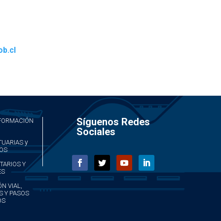
ob.cl
Síguenos Redes
NFORMACIÓN
Sociales
y
TUARIAS
OS
TARIOS Y
ES
N VIAL,
S Y PASOS
OS