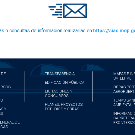
s o consultas de información realizarlas en
https://siac.mop.g
 DE
TRANSPARENCIA
MAPAS E I
SATELITAL
EDIFICACIÓN PÚBLICA
URSOS
OBRAS POR
LICITACIONES Y
AEROPUERT
CONCURSOS
ES
TEMAS SANI
PLANES, PROYECTOS,
AMBIENTAL
AS Y
ESTUDIOS Y OBRAS
ES
INFORMACIÓ
CARRETERA
GENERAL DE
FRONTERIZ
ICAS